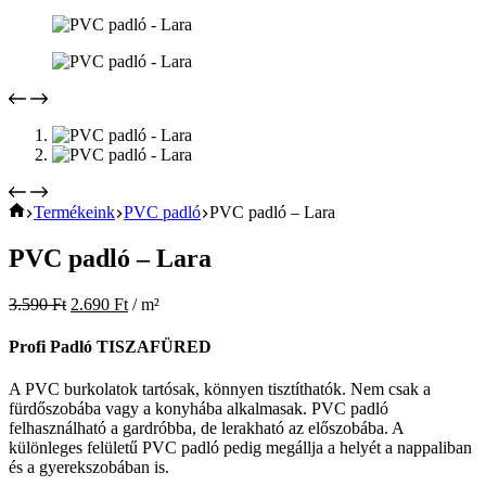
Home
Termékeink
PVC padló
PVC padló – Lara
PVC padló – Lara
3.590
Ft
2.690
Ft
/ m²
Profi Padló TISZAFÜRED
A PVC burkolatok tartósak, könnyen tisztíthatók. Nem csak a
fürdőszobába vagy a konyhába alkalmasak. PVC padló
felhasználható a gardróbba, de lerakható az előszobába. A
különleges felületű PVC padló pedig megállja a helyét a nappaliban
és a gyerekszobában is.