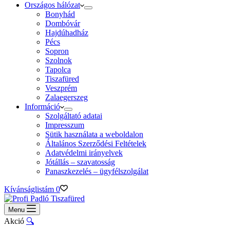
Országos hálózat
Bonyhád
Dombóvár
Hajdúhadház
Pécs
Sopron
Szolnok
Tapolca
Tiszafüred
Veszprém
Zalaegerszeg
Információ
Szolgáltató adatai
Impresszum
Sütik használata a weboldalon
Általános Szerződési Feltételek
Adatvédelmi irányelvek
Jótállás – szavatosság
Panaszkezelés – ügyfélszolgálat
Kívánságlistám
0
Menu
Akció
🔍