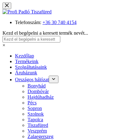
Skip
to
content
Telefonszám:
+36 30 740 4154
Kezd el begépelni a keresett termék nevét...
×
Kezdőlap
Termékeink
Szolgáltatásaink
Áruházunk
Országos hálózat
Bonyhád
Dombóvár
Hajdúhadház
Pécs
Sopron
Szolnok
Tapolca
Tiszafüred
Veszprém
Zalaegerszeg