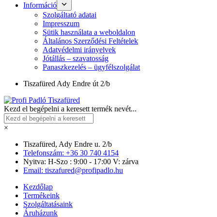
Információ
Szolgáltató adatai
Impresszum
Sütik használata a weboldalon
Általános Szerződési Feltételek
Adatvédelmi irányelvek
Jótállás – szavatosság
Panaszkezelés – ügyfélszolgálat
Tiszafüred
Ady Endre út 2/b
Kezd el begépelni a keresett termék nevét...
×
Tiszafüred, Ady Endre u. 2/b
Telefonszám: +36 30 740 4154
Nyitva: H-Szo : 9:00 - 17:00 V: zárva
Email: tiszafured@profipadlo.hu
Kezdőlap
Termékeink
Szolgáltatásaink
Áruházunk