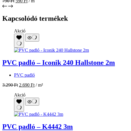
790
Ft
590
Ft
/ m
Kapcsolódó termékek
Akció
PVC padló – Iconik 240 Hallstone 2m
PVC padló
3.290
Ft
2.690
Ft
/ m²
Akció
PVC padló – K4442 3m