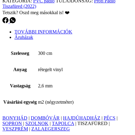
KATEGÓRIA:
PVC padló
TULAJDONSÁG:
Profi Padló
Tiszafüred (2022)
Tetszik? Oszd meg másokkal is! ❤️
TOVÁBBI INFORMÁCIÓK
Áruházak
Szelesseg
300 cm
Anyag
rétegelt vinyl
Vastagság
2,6 mm
Vásárlási egység
m2 (négyzetméter)
BONYHÁD
|
DOMBÓVÁR
|
HAJDÚHADHÁZ
|
PÉCS
|
SOPRON
|
SZOLNOK
|
TAPOLCA
| TISZAFÜRED |
VESZPRÉM
|
ZALAEGERSZEG