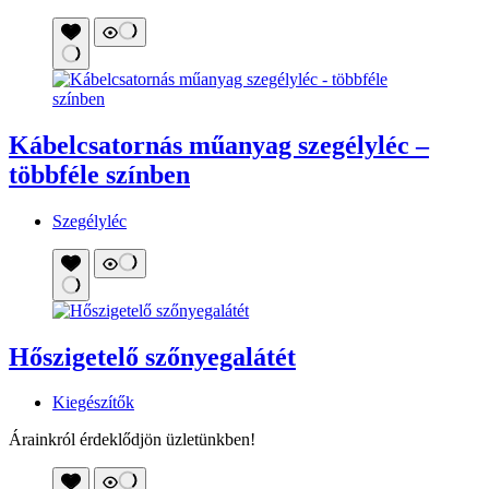
Kábelcsatornás műanyag szegélyléc –
többféle színben
Szegélyléc
Hőszigetelő szőnyegalátét
Kiegészítők
Árainkról érdeklődjön üzletünkben!