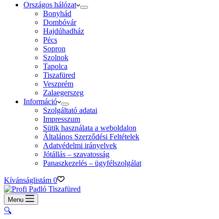
Országos hálózat
Bonyhád
Dombóvár
Hajdúhadház
Pécs
Sopron
Szolnok
Tapolca
Tiszafüred
Veszprém
Zalaegerszeg
Információ
Szolgáltató adatai
Impresszum
Sütik használata a weboldalon
Általános Szerződési Feltételek
Adatvédelmi irányelvek
Jótállás – szavatosság
Panaszkezelés – ügyfélszolgálat
Kívánságlistám
0
Menu
🔍