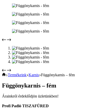
Home
Termékeink
Karnis
Függönykarnis – fém
Függönykarnis – fém
Árainkról érdeklődjön üzletünkben!
Profi Padló TISZAFÜRED