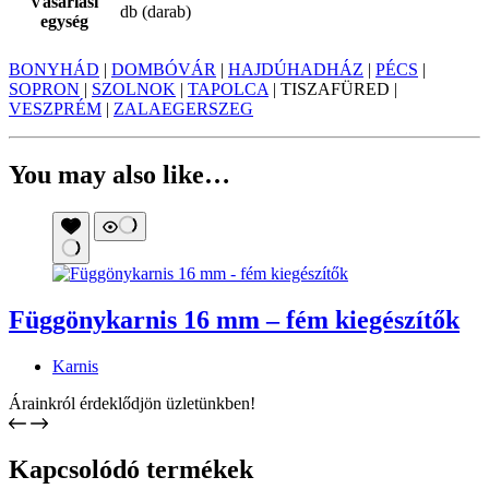
Vásárlási
db (darab)
egység
BONYHÁD
|
DOMBÓVÁR
|
HAJDÚHADHÁZ
|
PÉCS
|
SOPRON
|
SZOLNOK
|
TAPOLCA
| TISZAFÜRED |
VESZPRÉM
|
ZALAEGERSZEG
You may also like…
Függönykarnis 16 mm – fém kiegészítők
Karnis
Árainkról érdeklődjön üzletünkben!
Kapcsolódó termékek