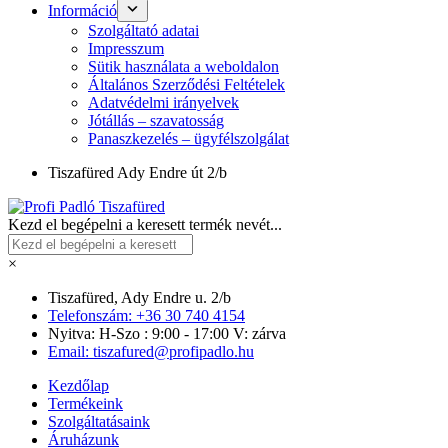
Információ
Szolgáltató adatai
Impresszum
Sütik használata a weboldalon
Általános Szerződési Feltételek
Adatvédelmi irányelvek
Jótállás – szavatosság
Panaszkezelés – ügyfélszolgálat
Tiszafüred
Ady Endre út 2/b
Kezd el begépelni a keresett termék nevét...
×
Tiszafüred, Ady Endre u. 2/b
Telefonszám: +36 30 740 4154
Nyitva: H-Szo : 9:00 - 17:00 V: zárva
Email: tiszafured@profipadlo.hu
Kezdőlap
Termékeink
Szolgáltatásaink
Áruházunk