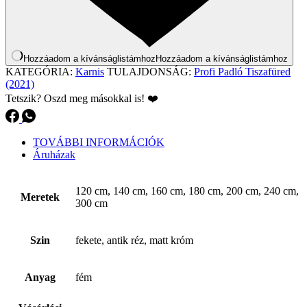
Hozzáadom a kívánságlistámhoz
Hozzáadom a kívánságlistámhoz
KATEGÓRIA:
Karnis
TULAJDONSÁG:
Profi Padló Tiszafüred
(2021)
Tetszik? Oszd meg másokkal is! ❤️
TOVÁBBI INFORMÁCIÓK
Áruházak
120 cm, 140 cm, 160 cm, 180 cm, 200 cm, 240 cm,
Meretek
300 cm
Szin
fekete, antik réz, matt króm
Anyag
fém