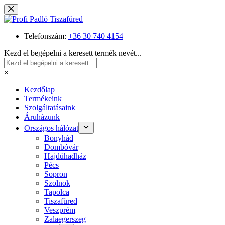
Skip
to
content
Telefonszám:
+36 30 740 4154
Kezd el begépelni a keresett termék nevét...
×
Kezdőlap
Termékeink
Szolgáltatásaink
Áruházunk
Országos hálózat
Bonyhád
Dombóvár
Hajdúhadház
Pécs
Sopron
Szolnok
Tapolca
Tiszafüred
Veszprém
Zalaegerszeg