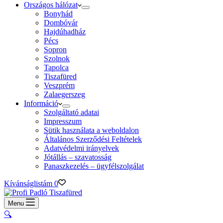
Országos hálózat
Bonyhád
Dombóvár
Hajdúhadház
Pécs
Sopron
Szolnok
Tapolca
Tiszafüred
Veszprém
Zalaegerszeg
Információ
Szolgáltató adatai
Impresszum
Sütik használata a weboldalon
Általános Szerződési Feltételek
Adatvédelmi irányelvek
Jótállás – szavatosság
Panaszkezelés – ügyfélszolgálat
Kívánságlistám
0
Menu
🔍