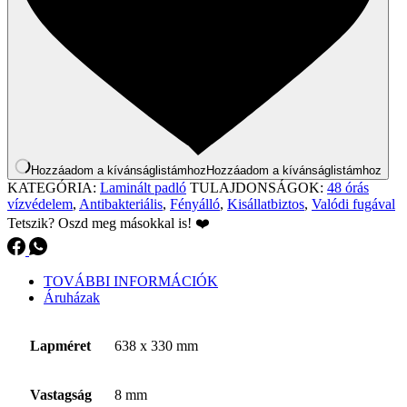
Hozzáadom a kívánságlistámhoz
Hozzáadom a kívánságlistámhoz
KATEGÓRIA:
Laminált padló
TULAJDONSÁGOK:
48 órás
vízvédelem
,
Antibakteriális
,
Fényálló
,
Kisállatbiztos
,
Valódi fugával
Tetszik? Oszd meg másokkal is! ❤️
TOVÁBBI INFORMÁCIÓK
Áruházak
Lapméret
638 x 330 mm
Vastagság
8 mm