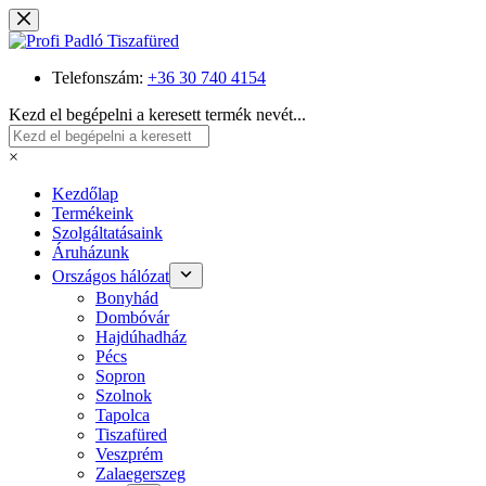
Skip
to
content
Telefonszám:
+36 30 740 4154
Kezd el begépelni a keresett termék nevét...
×
Kezdőlap
Termékeink
Szolgáltatásaink
Áruházunk
Országos hálózat
Bonyhád
Dombóvár
Hajdúhadház
Pécs
Sopron
Szolnok
Tapolca
Tiszafüred
Veszprém
Zalaegerszeg