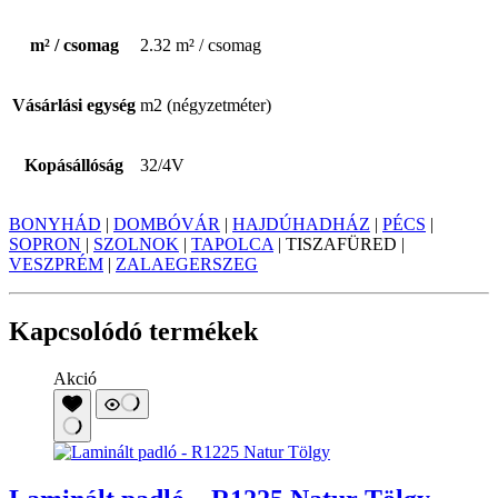
m² / csomag
2.32 m² / csomag
Vásárlási egység
m2 (négyzetméter)
Kopásállóság
32/4V
BONYHÁD
|
DOMBÓVÁR
|
HAJDÚHADHÁZ
|
PÉCS
|
SOPRON
|
SZOLNOK
|
TAPOLCA
| TISZAFÜRED |
VESZPRÉM
|
ZALAEGERSZEG
Kapcsolódó termékek
Akció