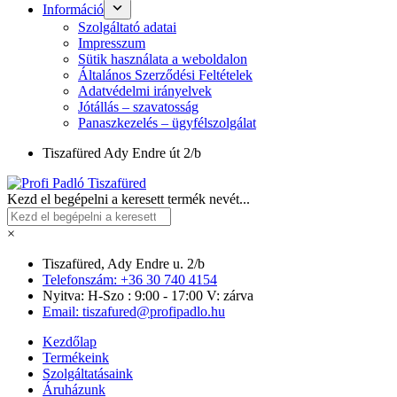
Információ
Szolgáltató adatai
Impresszum
Sütik használata a weboldalon
Általános Szerződési Feltételek
Adatvédelmi irányelvek
Jótállás – szavatosság
Panaszkezelés – ügyfélszolgálat
Tiszafüred
Ady Endre út 2/b
Kezd el begépelni a keresett termék nevét...
×
Tiszafüred, Ady Endre u. 2/b
Telefonszám: +36 30 740 4154
Nyitva: H-Szo : 9:00 - 17:00 V: zárva
Email: tiszafured@profipadlo.hu
Kezdőlap
Termékeink
Szolgáltatásaink
Áruházunk