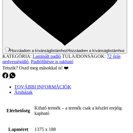
Hozzáadom a kívánságlistámhoz
Hozzáadom a kívánságlistámhoz
KATEGÓRIA:
Laminált padló
TULAJDONSÁGOK:
72 órás
nedvességálló
,
Padlófűtésre is rakható
Tetszik? Oszd meg másokkal is! ❤️
TOVÁBBI INFORMÁCIÓK
Áruházak
Kifutó termék – a termék csak a készlet erejéig
Elérhetőség
kapható
Lapméret
1375 x 188