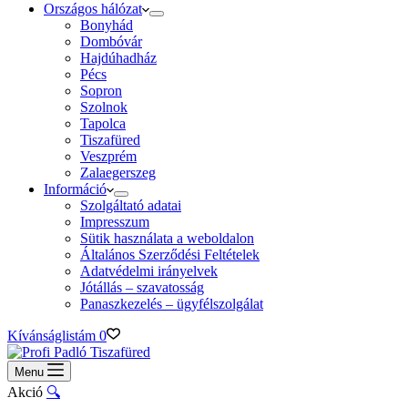
Országos hálózat
Bonyhád
Dombóvár
Hajdúhadház
Pécs
Sopron
Szolnok
Tapolca
Tiszafüred
Veszprém
Zalaegerszeg
Információ
Szolgáltató adatai
Impresszum
Sütik használata a weboldalon
Általános Szerződési Feltételek
Adatvédelmi irányelvek
Jótállás – szavatosság
Panaszkezelés – ügyfélszolgálat
Kívánságlistám
0
Menu
Akció
🔍