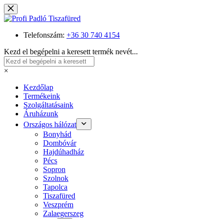
Skip
to
content
Telefonszám:
+36 30 740 4154
Kezd el begépelni a keresett termék nevét...
×
Kezdőlap
Termékeink
Szolgáltatásaink
Áruházunk
Országos hálózat
Bonyhád
Dombóvár
Hajdúhadház
Pécs
Sopron
Szolnok
Tapolca
Tiszafüred
Veszprém
Zalaegerszeg