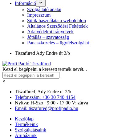
Információ
Szolgáltató adatai
Impresszum
Sütik használata a weboldalon
Általános Szerződési Feltételek
Adatvédelmi irányelvek
Jótállás – szavatosság
Panaszkezelés – ügyfélszolgálat
Tiszafüred
Ady Endre út 2/b
Kezd el begépelni a keresett termék nevét...
×
Tiszafüred, Ady Endre u. 2/b
Telefonszám: +36 30 740 4154
Nyitva: H-Szo : 9:00 - 17:00 V: zárva
Email: tiszafured@profipadlo.hu
Kezdőlap
Termékeink
Szolgáltatásaink
Áruházunk