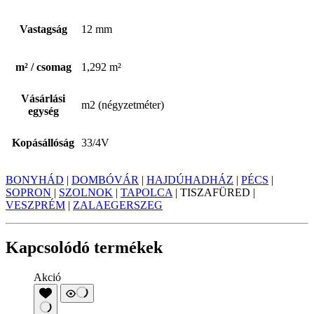
Vastagság
12 mm
m² / csomag
1,292 m²
Vásárlási
m2 (négyzetméter)
egység
Kopásállóság
33/4V
BONYHÁD
|
DOMBÓVÁR
|
HAJDÚHADHÁZ
|
PÉCS
|
SOPRON
|
SZOLNOK
|
TAPOLCA
| TISZAFÜRED |
VESZPRÉM
|
ZALAEGERSZEG
Kapcsolódó termékek
Akció