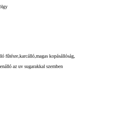
ölgy
dló fűtésre,karcálló,magas kopásállóság,
lenálló az uv sugarakkal szemben