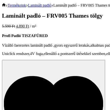
Home
Termékeink
Laminált padló
Laminált padló – FRV005 Thames t
Laminált padló – FRV005 Thames tölgy
5.590
Ft
4.890
Ft
/ m²
Profi Padló TISZAFÜRED
Vízálló faerezetes laminált padló ,gyors egyszerű lerakás,alkalmas pa
Uniclick rendszer,4V fuga,ellenálló a pontszerű ütésekkel szemben,el