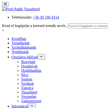
Skip
to
content
Telefonszám:
+36 30 740 4154
Kezd el begépelni a keresett termék nevét...
×
Kezdőlap
Termékeink
Szolgáltatásaink
Áruházunk
Országos hálózat
Bonyhád
Dombóvár
Hajdúhadház
Pécs
Sopron
Szolnok
Tapolca
Tiszafüred
Veszprém
Zalaegerszeg
Információ