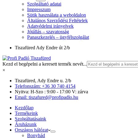
Szolgáltató adatai
Impresszum
Sütik használata a weboldalon
Általános Szerződési Feltételek
Adatvédelmi irányelvek
Jótállás – szavatosság
Panaszkezelés – ügyfélszolgálat
Tiszafüred
Ady Endre út 2/b
Kezd el begépelni a keresett termék nevét...
×
Tiszafüred, Ady Endre u. 2/b
Telefonszám: +36 30 740 4154
Nyitva: H-Szo : 9:00 - 17:00 V: zárva
Email: tiszafured@profipadlo.hu
Kezdőlap
Termékeink
Szolgáltatásaink
Áruházunk
Országos hálózat
Bonyhád