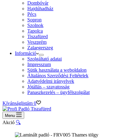
Dombóvár
Hajdúhadház
Pécs
Sopron
Szolnok
Tapolca
Tiszafüred
Veszprém
Zalaegerszeg
Információ
Szolgáltató adatai
Impresszum
Sütik használata a weboldalon
Általános Szerződési Feltételek
Adatvédelmi irányelvek
Jótállás – szavatosság
Panaszkezelés – ügyfélszolgálat
Kívánságlistám
0
Menu
Akció
🔍