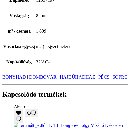
Lapméret
1205×197
Vastagság
8 mm
m² / csomag
1,899
Vásárlási egység
m2 (négyzetméter)
Kopásállóság
32/AC4
BONYHÁD
|
DOMBÓVÁR
|
HAJDÚHADHÁZ
|
PÉCS
|
SOPR
Kapcsolódó termékek
Akció