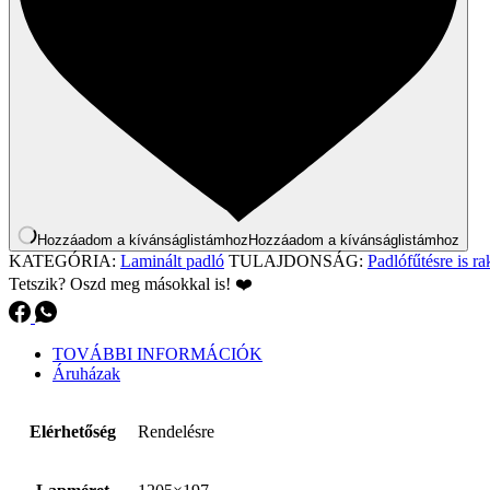
Hozzáadom a kívánságlistámhoz
Hozzáadom a kívánságlistámhoz
KATEGÓRIA:
Laminált padló
TULAJDONSÁG:
Padlófűtésre is ra
Tetszik? Oszd meg másokkal is! ❤️
TOVÁBBI INFORMÁCIÓK
Áruházak
Elérhetőség
Rendelésre