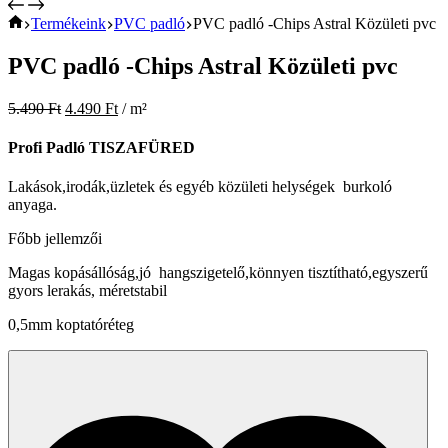
Lakások,irodák,üzletek és egyéb közületi helységek burkoló
anyaga.
Főbb jellemzői
Magas kopásállóság,jó hangszigetelő,könnyen tisztítható,egyszerű
gyors lerakás, méretstabil
0,5mm koptatóréteg