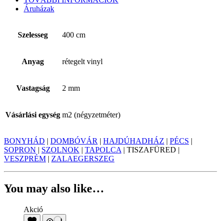
Vastagság
2 mm
Vásárlási egység
m2 (négyzetméter)
BONYHÁD
|
DOMBÓVÁR
|
HAJDÚHADHÁZ
|
PÉCS
|
SOPRON
|
SZOLNOK
|
TAPOLCA
| TISZAFÜRED |
VESZPRÉM
|
ZALAEGERSZEG
You may also like…
Akció
MDF szegélyléc – többféle színben
Szegélyléc
790
Ft
590
Ft
/ m