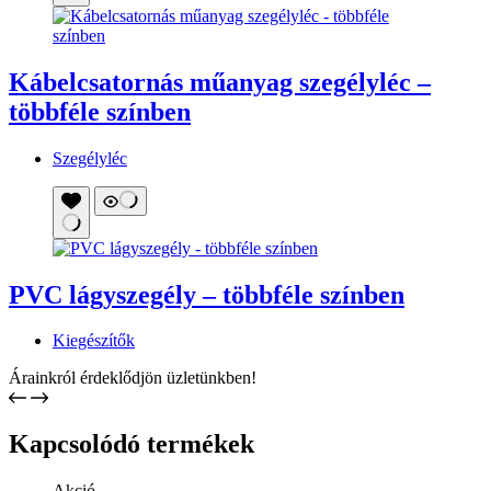
PVC lágyszegély – többféle színben
Kiegészítők
Árainkról érdeklődjön üzletünkben!
Kapcsolódó termékek
Akció
PVC padló – Olympic Salerno
PVC padló