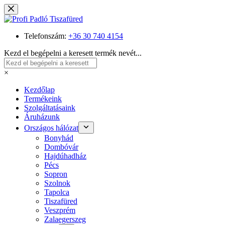
Skip
to
content
Telefonszám:
+36 30 740 4154
Kezd el begépelni a keresett termék nevét...
×
Kezdőlap
Termékeink
Szolgáltatásaink
Áruházunk
Országos hálózat
Bonyhád
Dombóvár
Hajdúhadház
Pécs
Sopron
Szolnok
Tapolca
Tiszafüred
Veszprém
Zalaegerszeg