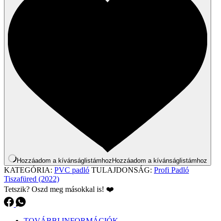
Hozzáadom a kívánságlistámhoz
Hozzáadom a kívánságlistámhoz
KATEGÓRIA:
PVC padló
TULAJDONSÁG:
Profi Padló
Tiszafüred (2022)
Tetszik? Oszd meg másokkal is! ❤️
TOVÁBBI INFORMÁCIÓK
Áruházak
Szelesseg
400 cm
Anyag
rétegelt vinyl