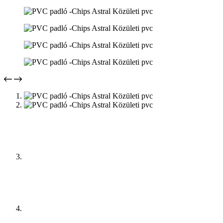
Home
Termékeink
PVC padló
PVC padló -Chips Astral Közületi pvc
PVC padló -Chips Astral Közületi pvc
5.490
Ft
4.490
Ft
/ m²
Profi Padló TISZAFÜRED