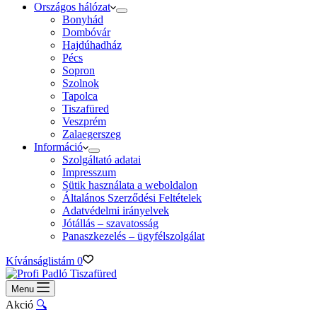
Országos hálózat
Bonyhád
Dombóvár
Hajdúhadház
Pécs
Sopron
Szolnok
Tapolca
Tiszafüred
Veszprém
Zalaegerszeg
Információ
Szolgáltató adatai
Impresszum
Sütik használata a weboldalon
Általános Szerződési Feltételek
Adatvédelmi irányelvek
Jótállás – szavatosság
Panaszkezelés – ügyfélszolgálat
Kívánságlistám
0
Menu
Akció
🔍