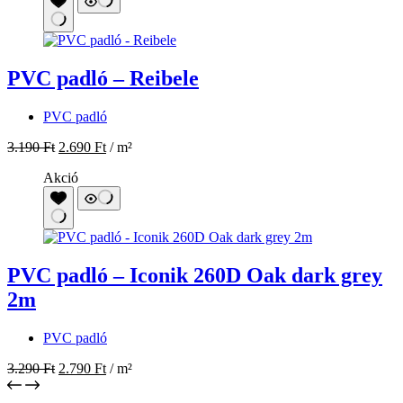
Akció
PVC padló – Iconik 260D Oak dark grey
2m
PVC padló
3.290
Ft
2.790
Ft
/ m²
Tegyél egy sétát áruházunkban!
Túl nagy a választék, túl sok a kérdés? Nem tudod melyik lenne
neked a jó?
Látogass el hozzánk, az Ady Endre út 2/b címen lévő áruházunkba!
Segítünk a választásban, megoldást kínálunk bármilyen
elképzelésedre!