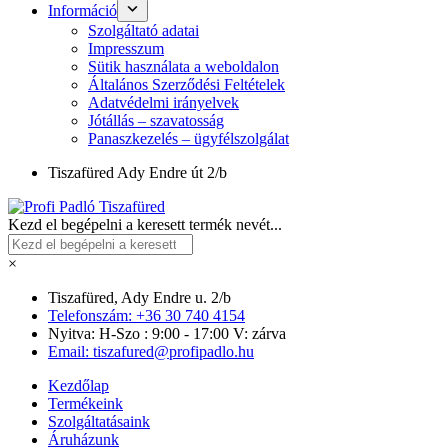
Információ
Szolgáltató adatai
Impresszum
Sütik használata a weboldalon
Általános Szerződési Feltételek
Adatvédelmi irányelvek
Jótállás – szavatosság
Panaszkezelés – ügyfélszolgálat
Tiszafüred
Ady Endre út 2/b
Kezd el begépelni a keresett termék nevét...
×
Tiszafüred, Ady Endre u. 2/b
Telefonszám: +36 30 740 4154
Nyitva: H-Szo : 9:00 - 17:00 V: zárva
Email: tiszafured@profipadlo.hu
Kezdőlap
Termékeink
Szolgáltatásaink
Áruházunk