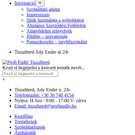
Információ
Szolgáltató adatai
Impresszum
Sütik használata a weboldalon
Általános Szerződési Feltételek
Adatvédelmi irányelvek
Jótállás – szavatosság
Panaszkezelés – ügyfélszolgálat
Tiszafüred
Ady Endre út 2/b
Kezd el begépelni a keresett termék nevét...
×
Tiszafüred, Ady Endre u. 2/b
Telefonszám: +36 30 740 4154
Nyitva: H-Szo : 9:00 - 17:00 V: zárva
Email: tiszafured@profipadlo.hu
Kezdőlap
Termékeink
Szolgáltatásaink
Áruházunk