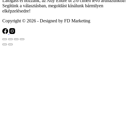
Látogass el hozzánk, az Ady Endre út 2/b címen lévő áruházunkba!
Segítünk a választásban, megoldást kínálunk bármilyen
elképzelésedre!
Copyright © 2026 - Designed by FD Marketing