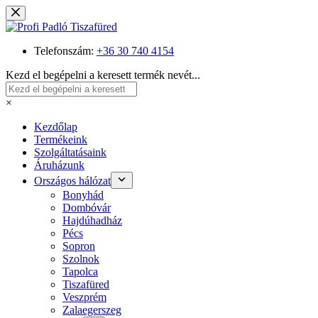
Skip
to
content
Telefonszám:
+36 30 740 4154
Kezd el begépelni a keresett termék nevét...
×
Kezdőlap
Termékeink
Szolgáltatásaink
Áruházunk
Országos hálózat
Bonyhád
Dombóvár
Hajdúhadház
Pécs
Sopron
Szolnok
Tapolca
Tiszafüred
Veszprém
Zalaegerszeg