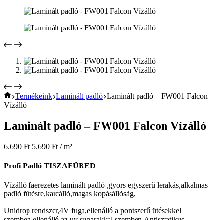
Home
Termékeink
Laminált padló
Laminált padló – FW001 Falcon
Vízálló
Laminált padló – FW001 Falcon Vízálló
6.690
Ft
5.690
Ft
/ m²
Profi Padló TISZAFÜRED
Vízálló faerezetes laminált padló ,gyors egyszerű lerakás,alkalmas
padló fűtésre,karcálló,magas kopásállóság,
Unidrop rendszer,4V fuga,ellenálló a pontszerű ütésekkel
szemben,ellenálló az uv sugarakkal szemben.Antisztatikus