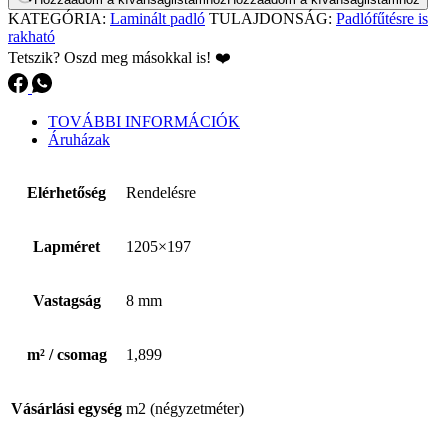
KATEGÓRIA:
Laminált padló
TULAJDONSÁG:
Padlófűtésre is
rakható
Tetszik? Oszd meg másokkal is! ❤️
TOVÁBBI INFORMÁCIÓK
Áruházak
Elérhetőség
Rendelésre
Lapméret
1205×197
Vastagság
8 mm
m² / csomag
1,899
Vásárlási egység
m2 (négyzetméter)