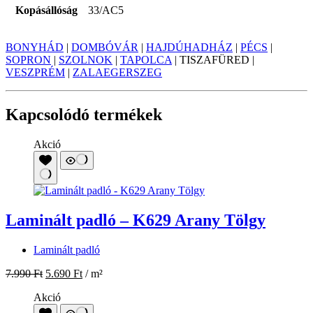
Kopásállóság
33/AC5
BONYHÁD
|
DOMBÓVÁR
|
HAJDÚHADHÁZ
|
PÉCS
|
SOPRON
|
SZOLNOK
|
TAPOLCA
| TISZAFÜRED |
VESZPRÉM
|
ZALAEGERSZEG
Kapcsolódó termékek
Akció
Laminált padló – K629 Arany Tölgy
Laminált padló
7.990
Ft
5.690
Ft
/ m²
Akció