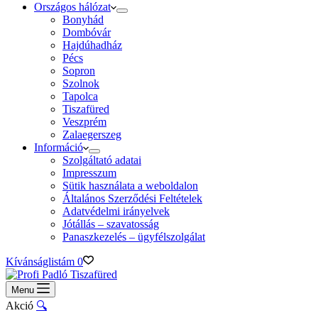
Országos hálózat
Bonyhád
Dombóvár
Hajdúhadház
Pécs
Sopron
Szolnok
Tapolca
Tiszafüred
Veszprém
Zalaegerszeg
Információ
Szolgáltató adatai
Impresszum
Sütik használata a weboldalon
Általános Szerződési Feltételek
Adatvédelmi irányelvek
Jótállás – szavatosság
Panaszkezelés – ügyfélszolgálat
Kívánságlistám
0
Menu
Akció
🔍